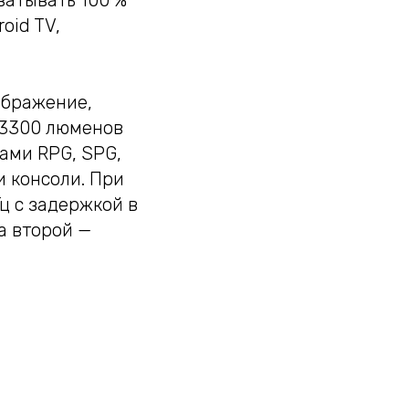
ватывать 100 %
oid TV,
ображение,
 3300 люменов
ами RPG, SPG,
и консоли. При
ц с задержкой в
 а второй —