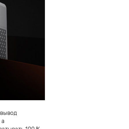
 вывод
 а