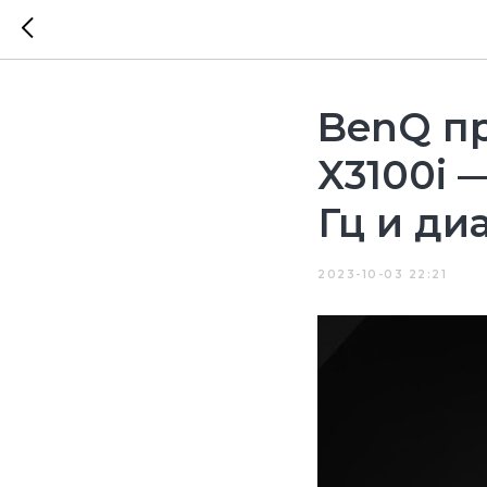
BenQ пр
X3100i 
Гц и ди
2023-10-03 22:21