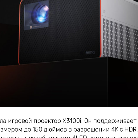
ла игровой проектор X3100i. Он поддерживает
змером до 150 дюймов в разрешении 4K с HDR,