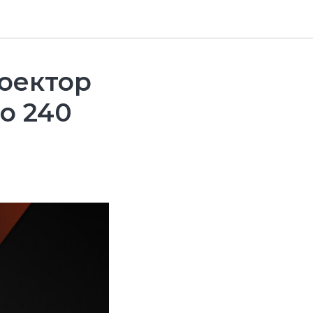
оектор
о 240