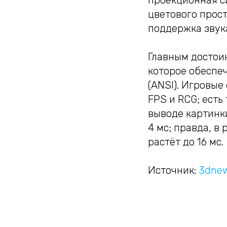
проекционная с
цветового прост
поддержка звука
Главным достои
которое обеспе
(ANSI). Игровы
FPS и RCG; ест
выводе картинки
4 мс; правда, в
растёт до 16 мс.
Источник:
3dnew