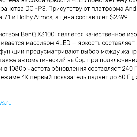
истема высокой яркости 4LED помогает ему ох
ранства DCI-P3. Присутствуют платформа Andr
 7.1 и Dolby Atmos, а цена составляет $2399.
нством BenQ X3100i является качественное из
чивается массивом 4LED — яркость составляет
е функции предусматривают выбор между жанр
ь также автоматический выбор при подключени
 в 1080p частота обновления составляет 240 Г
 режиме 4K первый показатель падает до 60 Гц,
s.ru