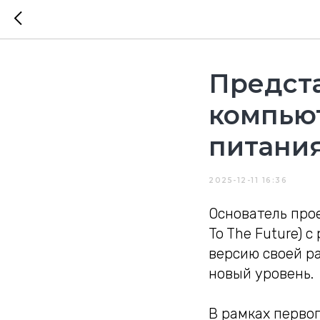
Предст
компьют
питания
2025-12-11 16:36
Основатель прое
To The Future) 
версию своей ра
новый уровень.
В рамках перво