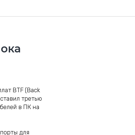
лока
лат BTF (Back
дставил третью
белей в ПК на
 порты для