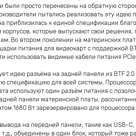
и были просто перенесены на обратную сторо
оизводители пытались реализовать эту идею п
она приблизилась к единой спецификации благ
 корпусов, которые выпускают свои решения, 
ам. Во втором поколении на материнских плат
щадки питания для видеокарт с поддержкой BT
ти использовать видимые кабели питания PCIe
ует идею разъёма на задней панели из BTF 2.
ую спецификацию для всей системы. Процессор
ата используют один разъём питания с позол
задней панели материнской платы, рассчитан
 этом 1680 Вт зарезервировано для процессора
ывода на передней панели, такие как USB-C, 
т.д., объединены в один блок, который тоже р