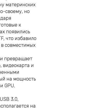
ну материнских
о-своему, но
одаря
готовые к
ах появились
F, что избавило
 в совместимых
0 и превращает
, видеокарта и
оченными
ный на мощность
 и GPU.
USB 3.0,
асполагается на