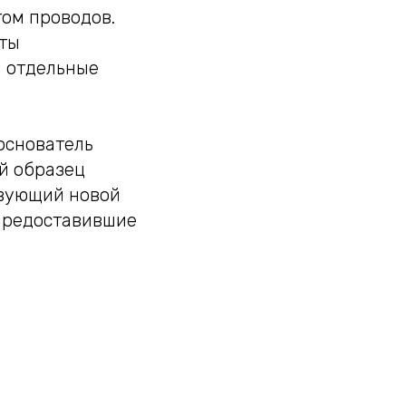
том проводов.
аты
я отдельные
 основатель
й образец
твующий новой
 предоставившие