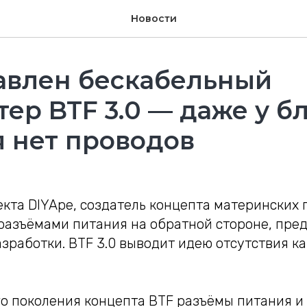
Новости
авлен бескабельный
ер BTF 3.0 — даже у б
 нет проводов
кта DIYApe, создатель концепта материнских п
с разъёмами питания на обратной стороне, пре
зработки. BTF 3.0 выводит идею отсутствия ка
го поколения концепта BTF разъёмы питания и