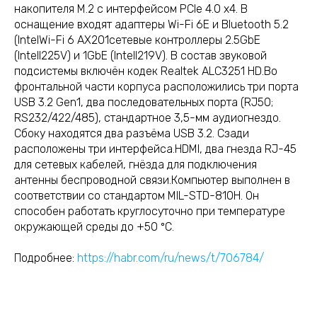
накопителя M.2 с интерфейсом PCIe 4.0 x4. В
оснащение входят адаптеры Wi-Fi 6E и Bluetooth 5.2
(IntelWi-Fi 6 AX201сетевые контроллеры 2.5GbE
(IntelI225V) и 1GbE (IntelI219V). В состав звуковой
подсистемы включён кодек Realtek ALC3251 HD.Во
фронтальной части корпуса расположились три порта
USB 3.2 Gen1, два последовательных порта (RJ50;
RS232/422/485), стандартное 3,5-мм аудиогнездо.
Сбоку находятся два разъёма USB 3.2. Сзади
расположены три интерфейса.HDMI, два гнезда RJ-45
для сетевых кабелей, гнёзда для подключения
антенны беспроводной связи.Компьютер выполнен в
соответствии со стандартом MIL-STD-810H. Он
способен работать круглосуточно при температуре
окружающей среды до +50 ºC.
Подробнее:
https://habr.com/ru/news/t/706784/