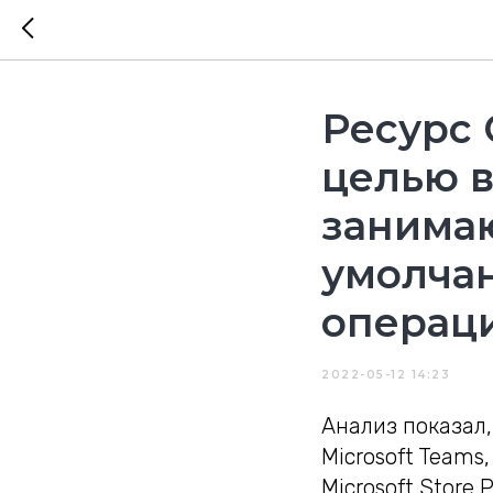
Ресурс 
целью в
занима
умолча
операци
2022-05-12 14:23
Анализ показал
Microsoft Teams
Microsoft Store