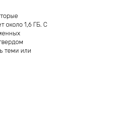
оторые
 около 1,6 ГБ. С
еменных
 твердом
ь теми или