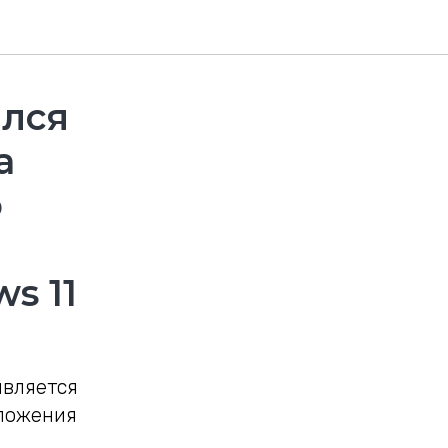
ался
а
о
s 11
является
иложения