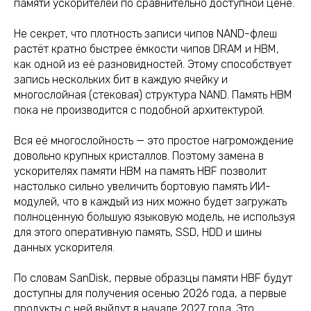
памяти ускорителей по сравнительно доступной цене.
Не секрет, что плотность записи чипов NAND-флеш
растёт кратно быстрее ёмкости чипов DRAM и HBM,
как одной из её разновидностей. Этому способствует
запись нескольких бит в каждую ячейку и
многослойная (стековая) структура NAND. Память HBM
пока не производится с подобной архитектурой.
Вся её многослойность — это простое нагромождение
довольно крупных кристаллов. Поэтому замена в
ускорителях памяти HBM на память HBF позволит
настолько сильно увеличить бортовую память ИИ-
модулей, что в каждый из них можно будет загружать
полноценную большую языковую модель, не используя
для этого оперативную память, SSD, HDD и шины
данных ускорителя.
По словам SanDisk, первые образцы памяти HBF будут
доступны для получения осенью 2026 года, а первые
продукты с ней выйдут в начале 2027 года. Это