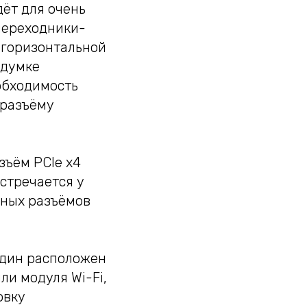
дёт для очень
 переходники-
 горизонтальной
адумке
обходимость
 разъёму
зъём PCIe x4
стречается у
ьных разъёмов
 Один расположен
и модуля Wi-Fi,
овку