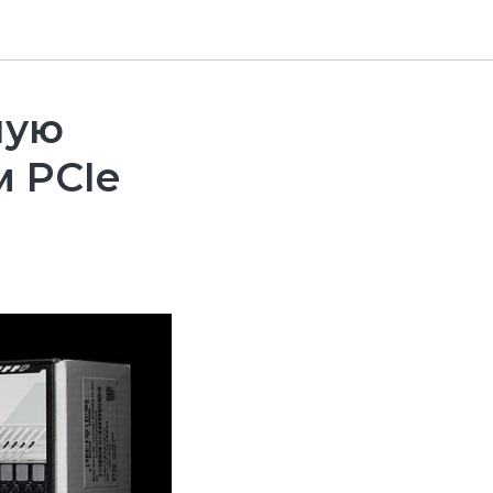
ную
м PCIe