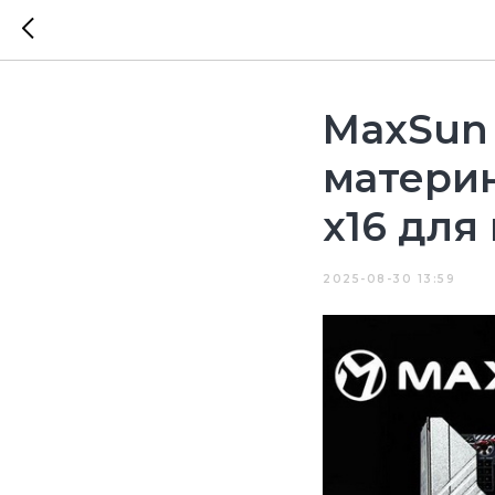
MaxSun
материн
x16 для
2025-08-30 13:59