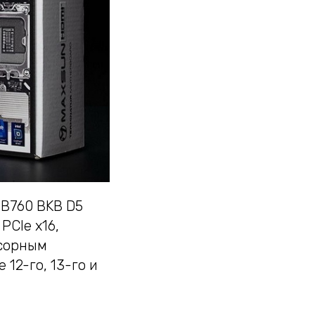
 B760 BKB D5
PCIe x16,
ссорным
 12-го, 13-го и