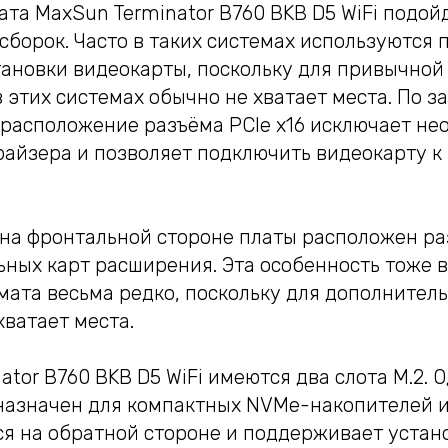
та MaxSun Terminator B760 BKB D5 WiFi подой
сборок. Часто в таких системах используются
тановки видеокарты, поскольку для привычной
 этих системах обычно не хватает места. По з
 расположение разъёма PCIe x16 исключает не
райзера и позволяет подключить видеокарту к
 на фронтальной стороне платы расположен ра
ных карт расширения. Эта особенность тоже в
мата весьма редко, поскольку для дополнител
хватает места.
ator B760 BKB D5 WiFi имеются два слота M.2.
назначен для компактных NVMe-накопителей ил
ся на обратной стороне и поддерживает устан