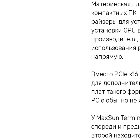
Материнская пла
компактных ПК-
райзеры для ус
установки GPU в
производителя,
использования 
напрямую.
Вместо PCIe x16
для дополнитель
плат такого фор
PCIe обычно не 
У MaxSun Termin
спереди и пред
второй находит