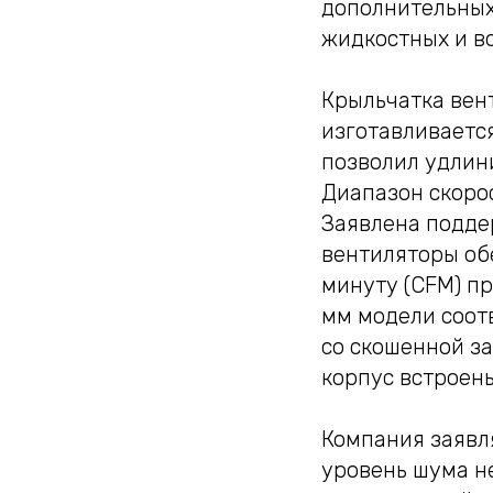
дополнительных
жидкостных и в
Крыльчатка вент
изготавливаетс
позволил удлини
Диапазон скорос
Заявлена подде
вентиляторы обе
минуту (CFM) при
мм модели соотв
со скошенной за
корпус встроен
Компания заявля
уровень шума не