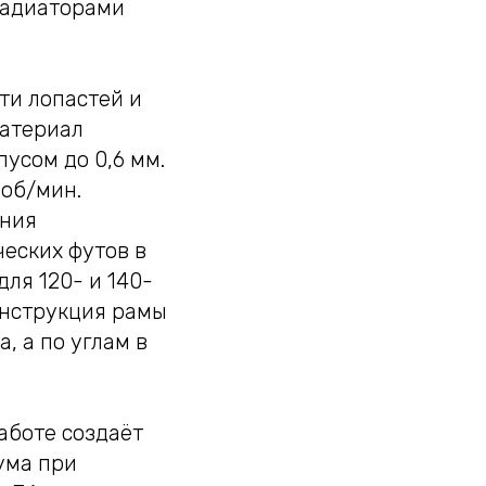
радиаторами
ти лопастей и
Материал
усом до 0,6 мм.
 об/мин.
ения
ческих футов в
для 120- и 140-
онструкция рамы
, а по углам в
аботе создаёт
ума при