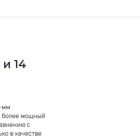
и 14
0-мм
т более мощный
равнению с
ко в качестве