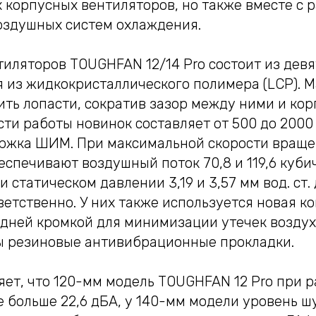
 корпусных вентиляторов, но также вместе с 
оздушных систем охлаждения.
иляторов TOUGHFAN 12/14 Pro состоит из девя
я из жидкокристаллического полимера (LCP). 
ть лопасти, сократив зазор между ними и корп
ти работы новинок составляет от 500 до 2000
ржка ШИМ. При максимальной скорости вращ
спечивают воздушный поток 70,8 и 119,6 куби
 статическом давлении 3,19 и 3,57 мм вод. ст. 
етственно. У них также используется новая к
дней кромкой для минимизации утечек воздуха
ы резиновые антивибрационные прокладки.
ет, что 120-мм модель TOUGHFAN 12 Pro при р
 больше 22,6 дБА, у 140-мм модели уровень ш