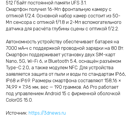
512 Гбайт постоянной памяти UFS 3.1.
Смартфон получил 16-Мп фронтальную камеру с
оптикой f/2.4. Основной набор камер состоит из 50-
Мп сенсора с оптикой f/1.8 и 2-Мп вспомогательного
датчика для расчёта глубины сцены с оптикой f/2.2.
Автономность устройству обеспечивает батарея на
7000 мА·ч с поддержкой проводной зарядки на 80 Вт.
Смартфон поддерживает установку двух SIM-карт
Nano, 5G, Wi-Fi 6, и Bluetooth 5.4, оснащён разъёмом
Type-C 2.0, а также модулем NFC. Для устройства
заявляется защита от пыли и воды по стандартам IP66,
IP68 и IP69. Размеры смартфона составляют 158,16 ×
74,99 × 7,96 мм, вес — 190 граммов. A6 Pro работает
под управлением Android 15 с фирменной оболочкой
ColorOS 15.0.
Источник:
https://3dnews.ru