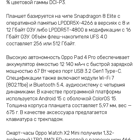
% цветовой гаммы DCI-P3.
Планшет базируется на чипе Snapdragon 8 Elite с
оперативной памятью LPDDR5X-4266 в версиях с 8 и
12 Гбайт ОЗУ либо LPDDR5T-4800 в модификации с 16
Гбайт ОЗУ. Объём флеш-накопителя UFS 4.0
составляет 256 или 512 Гбайт.
Высокую автономность Oppo Pad 4 Pro обеспечивает
аккумулятор ёмкостью 12 140 мА·ч с быстрой зарядкой
мощностью 67 Вт через порт USB 3.2 Gen1 Type-C.
Спецификации также включают модули Wi-Fi 7
(802.11be) и Bluetooth 5.4, аудиосистему с четырьмя
динамиками. В качестве программной платформы
используется Android 15 с оболочкой ColorOS 15.
Толщина корпуса планшета составляет 5,97 мм, вес —
675 г. В качестве аксессуара предлагается
клавиатура с трекпадом.
Смарт-часы Oppo Watch X2 Mini получили 1,32-
дюймовый LTPO AMOLED-дисплей с разрешением 466